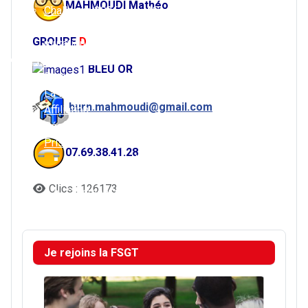
MAHMOUDI Mathéo
Challenge 2026
ASL – Le Mans
Descente et
Cheminots Le Mans
GROUPE
D
mutation
Louplande
Je rejoins la FSGT
BLEU OR
Pourquoi choisir la FSGT ?
La BD de la FSGT
burn.mahmoudi@gmail.com
Affiliation
Réaffiliation
Prise de licence
07.69.38.41.28
Je prends ma licence
Je regarde les tutoriels
Clics : 126173
Comment reprendre sa licence à la FSGT ?
Le certificat médical
Je rejoins la FSGT