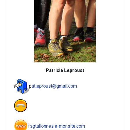
Patricia Leproust
p
atleproust@gmail.com
fsgtallonnes.e-monsite.com