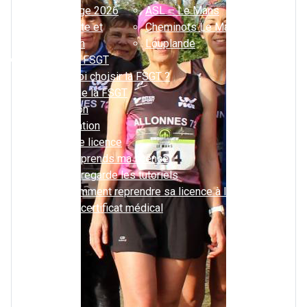
Challenge 2026
ASL – Le Mans
Descente et
Cheminots Le Mans
mutation
Louplande
Je rejoins la FSGT
Pourquoi choisir la FSGT ?
La BD de la FSGT
Affiliation
Réaffiliation
Prise de licence
Je prends ma licence
Je regarde les tutoriels
Comment reprendre sa licence à la FSGT ?
Le certificat médical