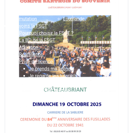
Challenge 2026
ASL – Le Mans
Descente et
Cheminots Le Mans
mutation
Louplande
Je rejoins la FSGT
Pourquoi choisir la FSGT ?
La BD de la FSGT
Affiliation
Réaffiliation
Prise de licence
Je prends ma licence
Je regarde les tutoriels
Comment reprendre sa licence à la FSGT ?
Le certificat médical