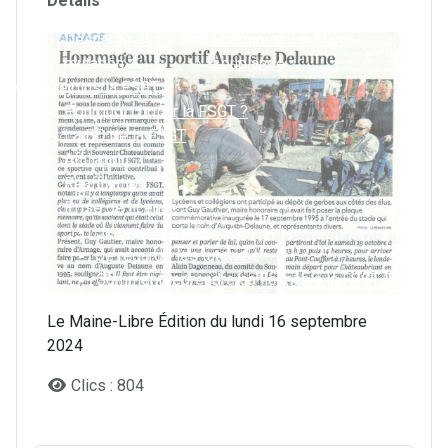
Détails
Challenge 2026
ASL – Le Mans
Descente et
Cheminots Le Mans
mutation
Louplande
Je rejoins la FSGT
Pourquoi choisir la FSGT ?
La BD de la FSGT
Affiliation
Réaffiliation
Prise de licence
Je prends ma licence
Je regarde les tutoriels
Comment reprendre sa licence à la FSGT ?
Le certificat médical
Le Maine-Libre Édition du lundi 16 septembre
2024
Clics : 804