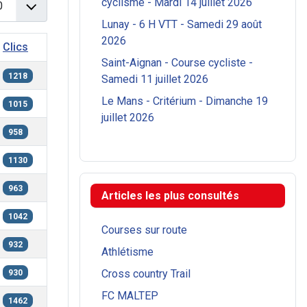
cyclisme - Mardi 14 juillet 2026
Lunay - 6 H VTT - Samedi 29 août
2026
Clics
Saint-Aignan - Course cycliste -
1218
Samedi 11 juillet 2026
Le Mans - Critérium - Dimanche 19
1015
juillet 2026
958
1130
963
Articles les plus consultés
1042
Courses sur route
932
Athlétisme
Cross country Trail
930
FC MALTEP
1462