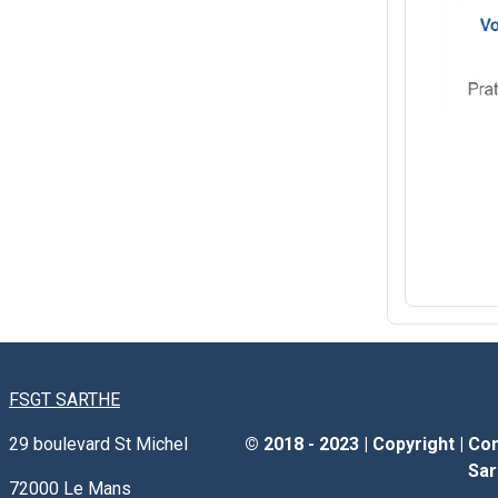
FSGT SARTHE
29 boulevard St Michel
© 2018 - 2023 |
Copyright
|
Com
Sar
72000
Le Mans