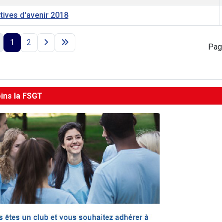
tives d'avenir 2018
1
2
Pag
oins la FSGT