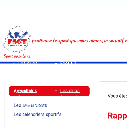
Phone:+11 11 11 11
Open menu
Accueil
Activités pédestres
Athlétisme - Courses sur route - Cross-trail
Randonnée
Marche nordique
Activités vélo
Contact
Les clubs
Foot à 7
Déclaration en
Contact
préfecture de
Règlement
manifestations
Sports de combat
sportives
Les clubs
Actualité
Vous êtes
Demande
Sports de raquette
d'attestation
Badminton
Les évènements
d'assurance
Tennis de table
Rapp
Les calendriers sportifs
Règlements
Multisports
Résultats 2026
Ville d'Allonnes