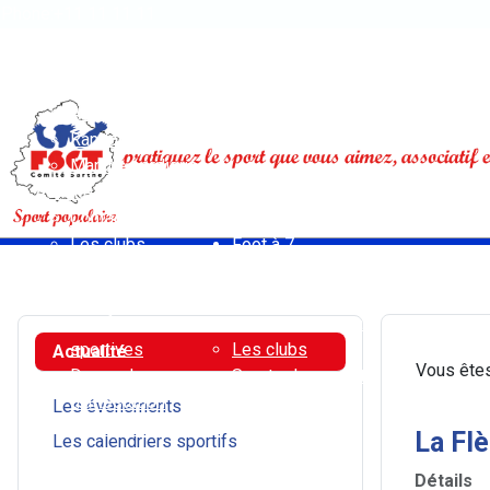
Phone:+11 11 11 11
Open menu
Accueil
Activités pédestres
Athlétisme - Courses sur route - Cross-trail
Randonnée
Marche nordique
Activités vélo
Contact
Les clubs
Foot à 7
Déclaration en
Contact
préfecture de
Règlement
manifestations
Sports de combat
sportives
Les clubs
Actualité
Vous êtes
Demande
Sports de raquette
d'attestation
Badminton
Les évènements
d'assurance
Tennis de table
La Flè
Les calendriers sportifs
Règlements
Multisports
Résultats 2026
Ville d'Allonnes
Détails