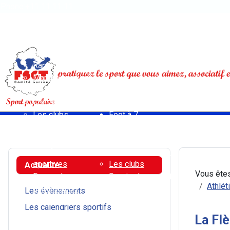
Phone:+11 11 11 11
Open menu
Accueil
Activités pédestres
Athlétisme - Courses sur route - Cross-trail
Randonnée
Marche nordique
Activités vélo
Contact
Les clubs
Foot à 7
Déclaration en
Contact
préfecture de
Règlement
manifestations
Sports de combat
sportives
Les clubs
Actualité
Vous êtes
Demande
Sports de raquette
Athlét
d'attestation
Badminton
Les évènements
d'assurance
Tennis de table
Les calendriers sportifs
Règlements
Multisports
La Flè
Résultats 2026
Ville d'Allonnes