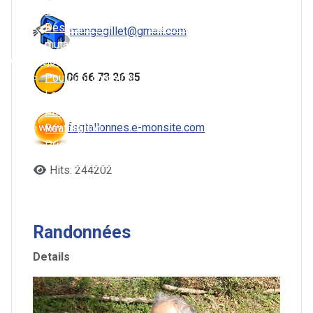
Challenge 2026
ASL – Le Mans
Descente et
Cheminots Le Mans
mangegillet@gmail.com
mutation
Louplande
Je rejoins la FSGT
06 66 73 26 35
Pourquoi choisir la FSGT ?
La BD de la FSGT
Affiliation
fsgtallonnes.e-monsite.com
Réaffiliation
Prise de licence
Je prends ma licence
Hits: 244202
Je regarde les tutoriels
Comment reprendre sa licence à la FSGT ?
Le certificat médical
Randonnées
Details