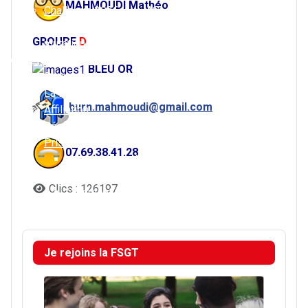
MAHMOUDI Mathéo
Challenge 2026
ASL – Le Mans
Descente et
Cheminots Le Mans
GROUPE
D
mutation
Louplande
Je rejoins la FSGT
BLEU OR
Pourquoi choisir la FSGT ?
La BD de la FSGT
burn.mahmoudi@gmail.com
Affiliation
Réaffiliation
Prise de licence
07.69.38.41.28
Je prends ma licence
Je regarde les tutoriels
Clics : 126197
Comment reprendre sa licence à la FSGT ?
Le certificat médical
Je rejoins la FSGT